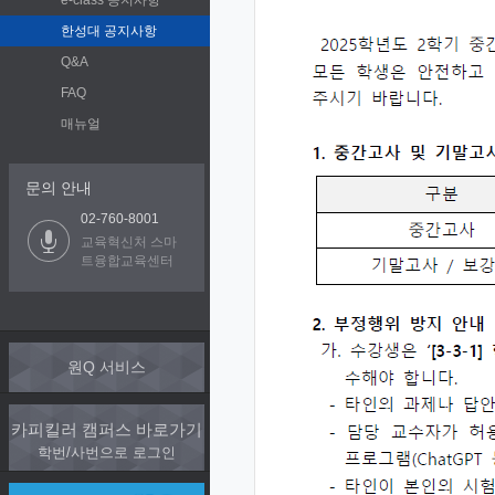
e-class 공지사항
한성대 공지사항
Q&A
FAQ
매뉴얼
문의 안내
02-760-8001
교육혁신처 스마
트융합교육센터
원Q 서비스
카피킬러 캠퍼스 바로가기
학번/사번으로 로그인