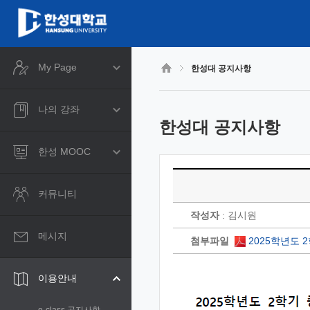
CyberCampus
메
인
콘
텐
츠
My Page
한성대 공지사항
로
건
너
나의 강좌
뛰
한성대 공지사항
기
한성 MOOC
커뮤니티
작성자
: 김시원
메시지
첨부파일
2025학년도 
이용안내