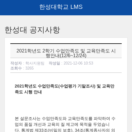
한성대학교 LMS
메
인
한성대 공지사항
콘
텐
츠
로
2021학년도 2학기 수업만족도 및 교육만족도 시
건
행안내(12/6~12/24)
너
작성자
: 학사지원팀
작성일
: 2021-12-06 10:53
뛰
조회수
: 3265
기
2021학년도 수업만족도(수업평가 기말조사) 및 교육만
족도 시행 안내
본 설문조사는 수업만족도와 교육만족도를 파악하여 수
업의 품질 개선과 교육의 질 제고에 목적을 두었습니
다. 통계법 제33조(비밀의 보호), 34조(통계종사자의 의