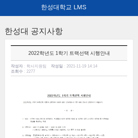
한성대학교 LMS
메
인
한성대 공지사항
콘
텐
츠
로
2022학년도 1학기 트랙선택 시행안내
건
너
작성자
: 학사지원팀
작성일
: 2021-11-19 14:14
뛰
조회수
: 2277
기