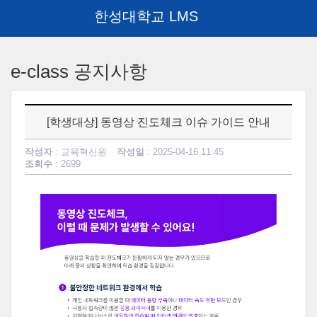
한성대학교 LMS
메
인
e-class 공지사항
콘
텐
츠
로
[학생대상] 동영상 진도체크 이슈 가이드 안내
건
너
작성자
: 교육혁신원
작성일
: 2025-04-16 11:45
뛰
조회수
: 2699
기