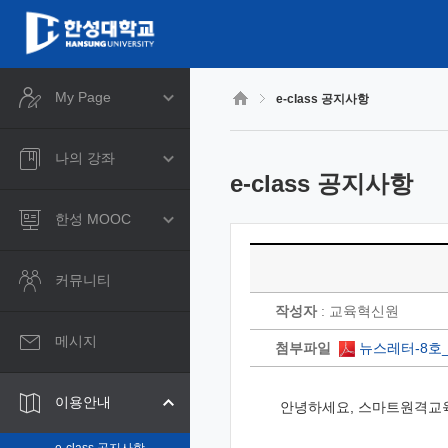
CyberCampus
메
인
콘
텐
츠
My Page
e-class 공지사항
로
건
너
나의 강좌
뛰
e-class 공지사항
기
한성 MOOC
커뮤니티
작성자
: 교육혁신원
메시지
첨부파일
뉴스레터-8호_
이용안내
안녕하세요, 스마트원격교