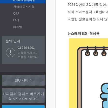
e-class 공지사항
2024학년도 2학기를 맞아
한성대 공지사항
저희 스마트원격교육센터에
Q&A
다양한 정보들이 있으니 많
FAQ
매뉴얼
뉴스레터 8호- 학생용
문의 안내
02-760-8001
교육혁신처 스마
트융합교육센터
원Q 서비스
카피킬러 캠퍼스 바로가기
학번/사번으로 로그인